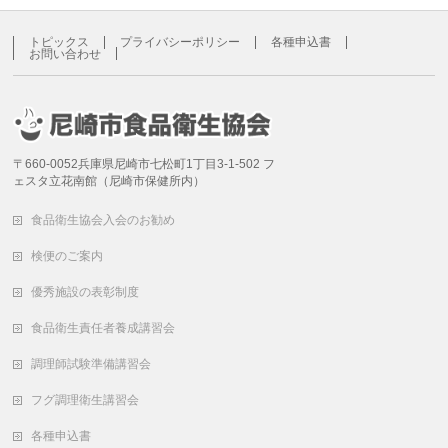
トピックス
プライバシーポリシー
各種申込書
お問い合わせ
〒660-0052兵庫県尼崎市七松町1丁目3-1-502 フ
ェスタ立花南館（尼崎市保健所内）
食品衛生協会入会のお勧め
検便のご案内
優秀施設の表彰制度
食品衛生責任者養成講習会
調理師試験準備講習会
フグ調理衛生講習会
各種申込書