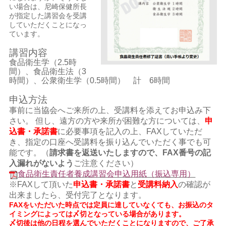
い場合は、尼崎保健所長
が指定した講習会を受講
していただくことになっ
ています。
講習内容
食品衛生学（2.5時
間）、食品衛生法（3
時間）、公衆衛生学（0.5時間） 計 6時間
申込方法
事前に当協会へご来所の上、受講料を添えてお申込み下
さい。 但し、遠方の方や来所が困難な方については、
申
込書・承諾書
に必要事項を記入の上、FAXしていただ
き、指定の口座へ受講料を振り込んでいただく事でも可
能です。（
請求書を返送いたしますので、FAX番号の記
入漏れがないよう
ご注意ください）
食品衛生責任者養成講習会申込用紙（振込専用）
※FAXして頂いた
申込書・承諾書
と
受講料納入
の確認が
出来ましたら、受付完了となります。
FAXをいただいた時点では定員に達していなくても、お振込のタ
イミングによっては〆切となっている場合があります。
〆切後は他の日程を選んでいただくことになりますので、ご了承