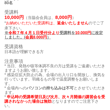
8
0名
受講料
10,000円
8,
000円
（当協会会員は、
）
*
お納めいただいた受講料は、
返金いたしません
のでご了
承下さい。
※
令和７年４月１日受付分より
受講料を
10,000円
に改定
しました。(
会員8,000円
）
受講資格
日本語が理解できる方
注意事項
* 当日、発熱や咳等体調不良の方は受講をご遠慮いただき
ますようお願い致します。
* 感染症拡大防止の為、会場の出入り口を開放し、換気を
行っています。羽織るもの等で温度調整をお願いしま
す。
* 会場内への
パソコンの持ち込みは不可
とさせていただき
ます。
*
申込時の受講希望日及び次月、次々月開催の講習会を受
講されなかった場合は無効
となりますのでご注意下さ
い。