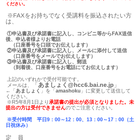
ください。
※FAXをお持ちでなく受講料を振込されたい方
は、
①申込書及び承諾書に記入し、コンビニ等からFAX送信
後、申込者様よりお電話
（口座番号を口頭でお伝えします）
②申込書及び承諾書に記入し、メールに添付して送信
（口座番号をメールでお伝えします）
③申込書及び承諾書に記入し、郵送
（到着後、口座番号をお電話にてお伝えします）
上記のいずれかで受付可能です。
「
あましょく@hcc6.bai.ne.jp
」
メールは、
←
「
あましょく
」を「
amashoku
」に変更して
送信して
ください。
※R5年8月1日より
承諾書の提出が必須となりました。
未
提出の方は受付できません
のでご注意ください。
※受付時間 平日9：00～12：00、13：00～17：00（土
日祝休み）
定 員